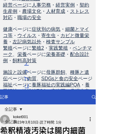
経営ページ
に
人事労務
・
経営実例
・
契約
生産例
・
農場文化
・
人材育成
・
ストレス
対応
・
職場の安全
健康
ページに
症状別の病気
・
細菌とマイ
コ等
・
ウイルス
・
寄生虫
・
カビと微量栄
養
・
左記病気以外
・
検査サンプル
繁殖
ページに
繁殖2
・
実践繁殖
・
ベンチマ
ーク
、
栄養
ページに
栄養基礎
・
配合設計
例
・
飼料高対策
ト
ッ
施設と設備
ページに
母豚群飼
、
種豚と遺
伝
ページに
肉質
、
SDGsと食の安全
ページ
プ
福祉
ページに
養豚福祉の実践編PQA
・
養
に
豚福祉の輸送編TQA
・
安楽死
・
農場査定
戻
記事
る
全記事
koket001
全記事
2023年3月10日
読了時間: 1分
希釈精液汚染は腸内細菌
ニュース