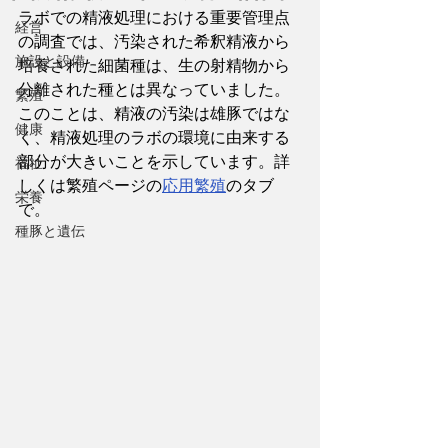
ラボでの精液処理における重要管理点
経営
の調査では、汚染された希釈精液から
施設と設備
培養された細菌種は、生の射精物から
分離された種とは異なっていました。
繁殖
このことは、精液の汚染は雄豚ではな
健康
く、精液処理のラボの環境に由来する
部分が大きいことを示しています。詳
福祉
しくは繁殖ページの
応用繁殖
のタブ
栄養
で。
種豚と遺伝