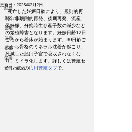
更新日：
2025年2月2日
経営
  死亡した妊娠日齢により、規則的再
施設と設備
発、非規則的再発、後期再発、流産、
偽妊娠、分娩時生存産子数の減少など
繁殖
の繁殖障害となります。妊娠日齢12日
健康
ごろから着床が始まります。30日齢ご
ろから骨格のミネラル沈着が起こり、
福祉
死滅した胚は子宮で吸収されなくな
栄養
り、ミイラ化します。詳しくは繁殖セ
クションの
応用繁殖タブ
で。
種豚と遺伝