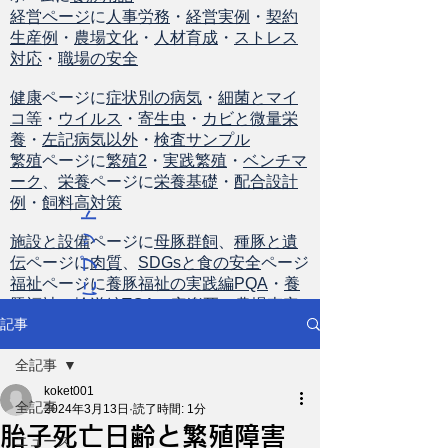
経営ページ
に
人事労務
・
経営実例
・
契約
生産例
・
農場文化
・
人材育成
・
ストレス
対応
・
職場の安全
健康
ページに
症状別の病気
・
細菌とマイ
コ等
・
ウイルス
・
寄生虫
・
カビと微量栄
養
・
左記病気以外
・
検査サンプル
繁殖
ページに
繁殖2
・
実践繁殖
・
ベンチマ
ーク
、
栄養
ページに
栄養基礎
・
配合設計
例
・
飼料高対策
ト
ッ
施設と設備
ページに
母豚群飼
、
種豚と遺
伝
ページに
肉質
、
SDGsと食の安全
ページ
プ
福祉
ページに
養豚福祉の実践編PQA
・
養
に
豚福祉の輸送編TQA
・
安楽死
・
農場査定
戻
記事
る
全記事
koket001
全記事
2024年3月13日
読了時間: 1分
胎子死亡日齢と繁殖障害
ニュース