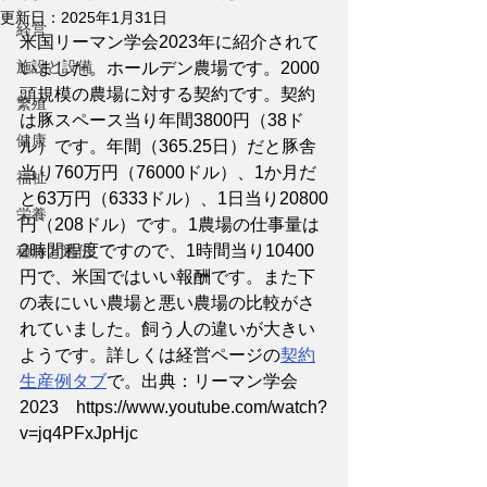
更新日：
2025年1月31日
経営
米国リーマン学会2023年に紹介されて
施設と設備
いました。ホールデン農場です。2000
頭規模の農場に対する契約です。契約
繁殖
は豚スペース当り年間3800円（38ド
健康
ル）です。年間（365.25日）だと豚舎
当り760万円（76000ドル）、1か月だ
福祉
と63万円（6333ドル）、1日当り20800
栄養
円（208ドル）です。1農場の仕事量は
2時間程度ですので、1時間当り10400
種豚と遺伝
円で、米国ではいい報酬です。また下
の表にいい農場と悪い農場の比較がさ
れていました。飼う人の違いが大きい
ようです。詳しくは経営ページの
契約
生産例タブ
で。出典：リーマン学会
2023　https://www.youtube.com/watch?
v=jq4PFxJpHjc