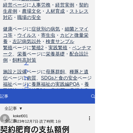
経営ページ
に
人事労務
・
経営実例
・
契約
生産例
・
農場文化
・
人材育成
・
ストレス
対応
・
職場の安全
健康
ページに
症状別の病気
・
細菌とマイ
コ等
・
ウイルス
・
寄生虫
・
カビと微量栄
養
・
左記病気以外
・
検査サンプル
繁殖
ページに
繁殖2
・
実践繁殖
・
ベンチマ
ーク
、
栄養
ページに
栄養基礎
・
配合設計
例
・
飼料高対策
ト
ッ
施設と設備
ページに
母豚群飼
、
種豚と遺
伝
ページに
肉質
、
SDGsと食の安全
ページ
プ
福祉
ページに
養豚福祉の実践編PQA
・
養
に
豚福祉の輸送編TQA
・
安楽死
・
農場査定
戻
記事
る
全記事
koket001
全記事
2023年12月7日
読了時間: 1分
契約肥育の支払額例
ニュース