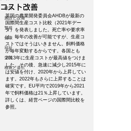
コスト改善
経営
英国の農業開発委員会AHDBが最新の
施設と設備
国際間生産コスト比較（2021年デー
繁殖
タ）を発表しました。死亡率や要求率
は、毎年の改善が可能ですが、生産コ
健康
ストではそうはいきません。飼料価格
福祉
が毎年変動するからです。各国とも
栄養
2013年に生産コストが最高値をつけま
した。その後、急速に減少し2015年に
種豚と遺伝
は安値を付け、2020年から上昇してい
ます。2022年もさらに上昇することは
確実です。EU平均で2019年から2021
年で飼料価格は21％上昇しています。
詳しくは、経営ページの国際間比較を
参照。