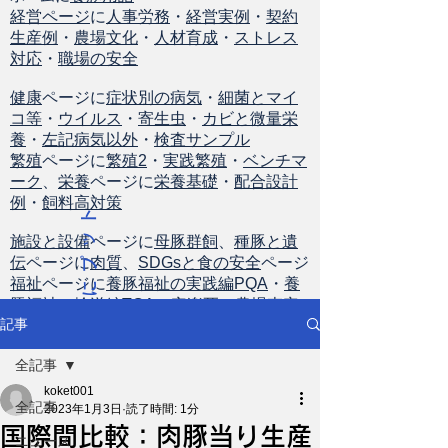
経営ページ
に
人事労務
・
経営実例
・
契約
生産例
・
農場文化
・
人材育成
・
ストレス
対応
・
職場の安全
健康
ページに
症状別の病気
・
細菌とマイ
コ等
・
ウイルス
・
寄生虫
・
カビと微量栄
養
・
左記病気以外
・
検査サンプル
繁殖
ページに
繁殖2
・
実践繁殖
・
ベンチマ
ーク
、
栄養
ページに
栄養基礎
・
配合設計
例
・
飼料高対策
ト
ッ
施設と設備
ページに
母豚群飼
、
種豚と遺
伝
ページに
肉質
、
SDGsと食の安全
ページ
プ
福祉
ページに
養豚福祉の実践編PQA
・
養
に
豚福祉の輸送編TQA
・
安楽死
・
農場査定
戻
記事
る
全記事
koket001
全記事
2023年1月3日
読了時間: 1分
国際間比較：肉豚当り生産
ニュース