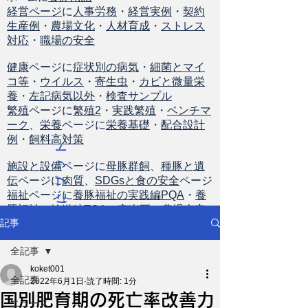
経営ページ
に
人事労務
・
経営実例
・
契約
生産例
・
農場文化
・
人材育成
・
ストレス
対応
・
職場の安全
健康
ページに
症状別の病気
・
細菌とマイ
コ等
・
ウイルス
・
寄生虫
・
カビと微量栄
養
・
左記病気以外
・
検査サンプル
繁殖
ページに
繁殖2
・
実践繁殖
・
ベンチマ
ーク
、
栄養
ページに
栄養基礎
・
配合設計
例
・
飼料高対策
ト
ッ
施設と設備
ページに
母豚群飼
、
種豚と遺
伝
ページに
肉質
、
SDGsと食の安全
ページ
プ
福祉
ページに
養豚福祉の実践編PQA
・
養
に
豚福祉の輸送編TQA
・
安楽死
・
農場査定
戻
記事
る
全記事
koket001
全記事
2022年6月1日
読了時間: 1分
国別肥育期の死亡率改善力
ニュース