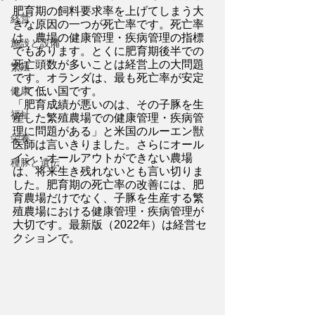
肥育期の飼料要求率を上げてしまう大
経営
きな原因の一つが死亡率です。死亡率
は、農場の健康管理・疾病管理の指標
施設と設備
でもあります。とくに肥育期後半での
死亡頭数が多いことは経営上の大問題
繁殖
です。オランダは、最も死亡率が安定
健康
して低い国です。
「肥育成績が悪いのは、その子豚を生
福祉
産した繁殖農場での健康管理・疾病管
理に問題がある」と米国のルーエン獣
栄養
医師は言いきりました。さらにオール
イン・オールアウトができない農場
種豚と遺伝
は、将来生き残れないとも言い切りま
した。肥育期の死亡率の改善には、肥
育農場だけでなく、子豚を生産する繁
殖農場における健康管理・疾病管理が
大切です。最新版（2022年）は経営セ
クションで。