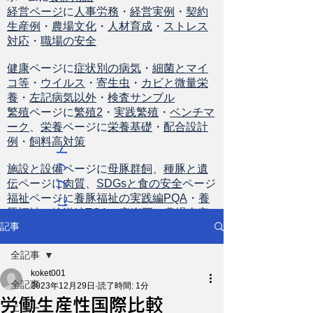
経営ページ
に
人事労務
・
経営実例
・
契約
生産例
・
農場文化
・
人材育成
・
ストレス
対応
・
職場の安全
健康
ページに
症状別の病気
・
細菌とマイ
コ等
・
ウイルス
・
寄生虫
・
カビと微量栄
養
・
左記病気以外
・
検査サンプル
繁殖
ページに
繁殖2
・
実践繁殖
・
ベンチマ
ーク
、
栄養
ページに
栄養基礎
・
配合設計
例
・
飼料高対策
ト
ッ
施設と設備
ページに
母豚群飼
、
種豚と遺
伝
ページに
肉質
、
SDGsと食の安全
ページ
プ
福祉
ページに
養豚福祉の実践編PQA
・
養
に
豚福祉の輸送編TQA
・
安楽死
・
農場査定
戻
記事
る
全記事
koket001
全記事
2023年12月29日
読了時間: 1分
労働生産性国際比較
ニュース