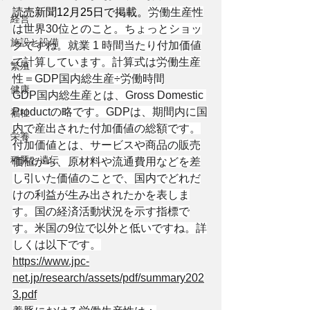
読売新聞12月25日で掲載。
労働生産性
経営
は世界30位とのこと。ちょっとショッ
施設と設備
クですね。就業 1 時間当たり付加価値
で計算しています。計算式は労働生産
繁殖
性＝GDP国内総生産÷労働時間
健康
GDP国内総生産とは、Gross Domestic 
Productの略です。GDPは、期間内に国
福祉
内で産出された付加価値の総額です。
栄養
付加価値とは、サービスや商品の販売
種豚と遺伝
価値から、原材料や流通費用などを差
し引いた価値のことで、国内でどれだ
けの利益が生み出されたかを表しま
す。国の経済活動状況を示す指標で
す。米国の9位で以外と低いですね。詳
しくは以下です。
https://www.jpc-
net.jp/research/assets/pdf/summary202
3.pdf