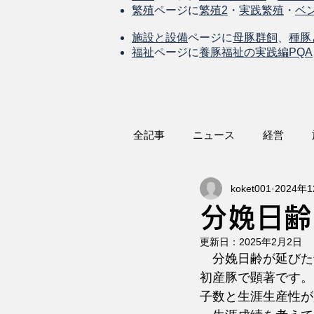
繁殖
ページに
繁殖2
・
実践繁殖
・
ベ
施設と設備
ページに
母豚群飼
、
種豚
福祉
ページに
養豚福祉の実践編PQA
全記事
ニュース
経営
koket001
2024年
分娩日齢
更新日：
2025年2月2日
　分娩日齢が延びた
初産豚で顕著です。
子数と生涯生産性が