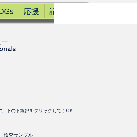
DGs
応援
記事一覧
ミー
ionals
す。下の下線部をクリックしてもOK
・
検査サンプル