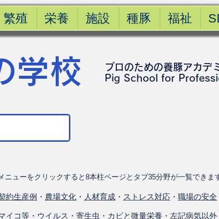
繁殖
栄養
施設
種豚
福祉
S
の学校
プロのための養豚アカデ
​Pig School for Profess
メニューをクリックすると8本柱ページとタブ35分野が一覧できま
契約生産例
・
農場文化
・
人材育成
・
ストレス対応
・
職場の安全
マイコ等
・
ウイルス
・
寄生虫
・
カビと微量栄養
・
左記病気以外