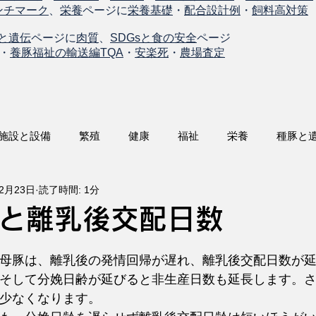
ンチマーク
、
栄養
ページに
栄養基礎
・
配合設計例
・
飼料高対策
と遺伝
ページに
肉質
、
SDGsと食の安全
ページ
・
養豚福祉の輸送編TQA
・
安楽死
・
農場査定
施設と設備
繁殖
健康
福祉
栄養
種豚と
12月23日
読了時間: 1分
と離乳後交配日数
母豚は、離乳後の発情回帰が遅れ、離乳後交配日数が
そして分娩日齢が延びると非生産日数も延長します。
少なくなります。