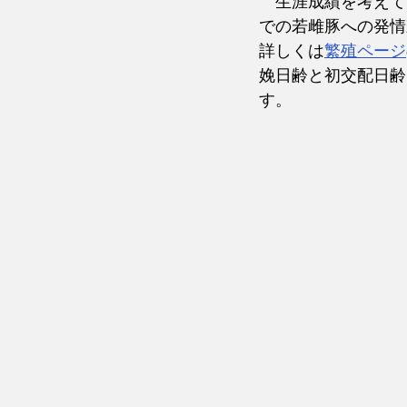
　生涯成績を考えて
での若雌豚への発情
詳しくは
繁殖ページ
娩日齢と初交配日齢
す。