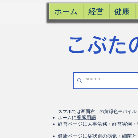
ホーム
経営
健康
​こぶた
スマホでは画面右上の黄緑色モバイル
ホームに
養豚用語
経営ページ
に
人事労務
・
経営実例
・
健康
ページに
症状別の病気
・
細菌と