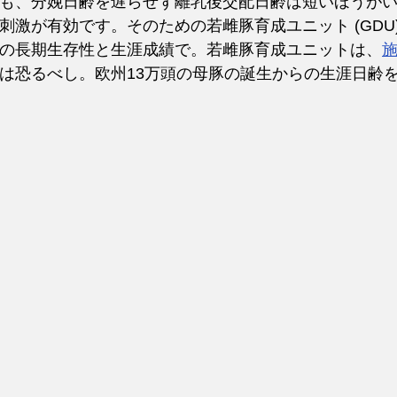
も、分娩日齢を遅らせず離乳後交配日齢は短いほうが
刺激が有効です。そのための若雌豚育成ユニット (GDU
の長期生存性と生涯成績で。若雌豚育成ユニットは、
は恐るべし。欧州13万頭の母豚の誕生からの生涯日齢