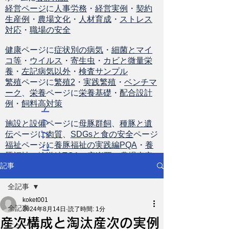
経営ページ
に
人事労務
・
経営実例
・
契約
生産例
・
農場文化
・
人材育成
・
ストレス
対応
・
職場の安全
健康
ページに
症状別の病気
・
細菌とマイ
コ等
・
ウイルス
・
寄生虫
・
カビと微量栄
養
・
左記病気以外
・
検査サンプル
繁殖
ページに
繁殖2
・
実践繁殖
・
ベンチマ
ーク
、
栄養
ページに
栄養基礎
・
配合設計
例
・
飼料高対策
ト
ッ
施設と設備
ページに
母豚群飼
、
種豚と遺
伝
ページに
肉質
、
SDGsと食の安全
ページ
プ
福祉
ページに
養豚福祉の実践編PQA
・
養
に
豚福祉の輸送編TQA
・
安楽死
・
農場査定
戻
記事
る
全記事
koket001
全記事
2024年8月14日
読了時間: 1分
産次構成と淘汰産次の実例
ニュース