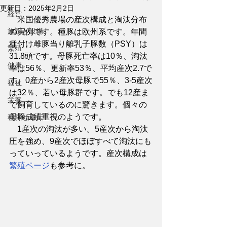
更新日：
2025年2月2日
経営
　米国優秀農場の産次構成と淘汰分布
施設と設備
の実例です。種豚は欧州系です。年間
種付け雌豚当り離乳子豚数（PSY）は
繁殖
31.8頭です。母豚死亡率は10％、淘汰
健康
率は56％、更新率53％、平均産次2.7で
す。0産から2産次母豚で55％、3-5産次
福祉
は32％、若い母豚群です。でも12産ま
栄養
で飼育しているのに驚きます。個々の
母豚成績重視のようです。
種豚と遺伝
　1産次の淘汰が多い。5産次から淘汰
圧を強め、9産次でほぼすべて淘汰にも
っていっているようです。産次構成は
繁殖ページ
も参考に。