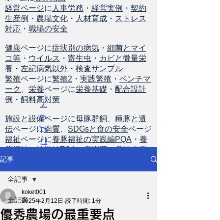
経営ページ
に
人事労務
・
経営実例
・
契約
生産例
・
農場文化
・
人材育成
・
ストレス
対応
・
職場の安全
健康
ページに
症状別の病気
・
細菌とマイ
コ等
・
ウイルス
・
寄生虫
・
カビと微量栄
養
・
左記病気以外
・
検査サンプル
繁殖
ページに
繁殖2
・
実践繁殖
・
ベンチマ
ーク
、
栄養
ページに
栄養基礎
・
配合設計
例
・
飼料高対策
ト
ッ
施設と設備
ページに
母豚群飼
、
種豚と遺
伝
ページに
肉質
、
SDGsと食の安全
ページ
プ
福祉
ページに
養豚福祉の実践編PQA
・
養
に
豚福祉の輸送編TQA
・
安楽死
・
農場査定
戻
記事
る
全記事
koket001
全記事
2025年2月12日
読了時間: 1分
優秀農場の最重要点
ニュース