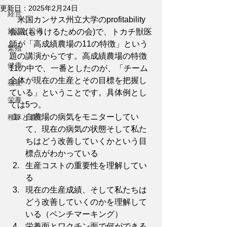
更新日：
2025年2月24日
経営
　米国カンサス州立大学のprofitability 
施設と設備
会議(もうけるための会)で、トカチ獣医
師が「高成績農場の11の特徴」という
繁殖
題の講演からです。高成績農場の特徴
健康
11の中で、一番としたのが、「チーム
全体が現在の生産とその目標を把握し
福祉
ている」ということです。具体例とし
栄養
ては5つ。
自農場の病気をモニターしてい
種豚と遺伝
て、現在の病気の状態そして私た
ちはどう改善していくかという目
標点がわかっている
生産コストの重要性を理解してい
る
現在の生産成績、そして私たちは
どう改善していくのかを理解して
いる（ベンチマーキング）
栄養面とワクチン面で何ができる