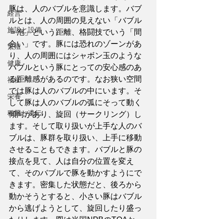
豚は、人のバブルを意識します。バブ
経営
ルとは、人の周囲の見えない「バブル
施設と設備
＝泡」という距離、格闘技でいう「間
合い」です。豚には恐れのゾーンがあ
繁殖
り、人の周囲にはシャボン玉のような
健康
バブルという豚にとっての安心感のあ
る距離感があるのです。なお狭い空間
福祉
では豚は人のバブルの中にいます。そ
栄養
して豚は人のバブルの弧にそって動く
種豚と遺伝
傾向があり、旋回（サークリング）し
ます。そして取り扱いが上手な人のバ
ブルは、豚群を取り扱い、上手に移動
させることもできます。バブルと豚の
接点を見て、人は自分の位置を変え
て、そのバブルで豚を動かすようにで
きます。密集した状態だと、後ろから
動かそうとすると、小さい豚はバブル
から逃げようとして、旋回したり盛っ