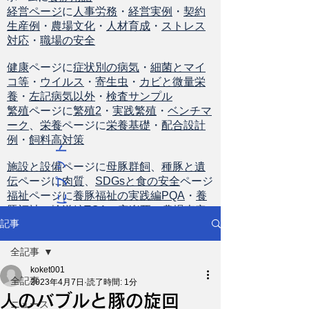
経営ページ
に
人事労務
・
経営実例
・
契約
生産例
・
農場文化
・
人材育成
・
ストレス
対応
・
職場の安全
健康
ページに
症状別の病気
・
細菌とマイ
コ等
・
ウイルス
・
寄生虫
・
カビと微量栄
養
・
左記病気以外
・
検査サンプル
繁殖
ページに
繁殖2
・
実践繁殖
・
ベンチマ
ーク
、
栄養
ページに
栄養基礎
・
配合設計
例
・
飼料高対策
ト
ッ
施設と設備
ページに
母豚群飼
、
種豚と遺
伝
ページに
肉質
、
SDGsと食の安全
ページ
プ
福祉
ページに
養豚福祉の実践編PQA
・
養
に
豚福祉の輸送編TQA
・
安楽死
・
農場査定
戻
記事
る
全記事
koket001
全記事
2023年4月7日
読了時間: 1分
人のバブルと豚の旋回
ニュース