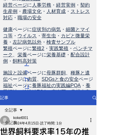
経営ページ
に
人事労務
・
経営実例
・
契約
生産例
・
農場文化
・
人材育成
・
ストレス
対応
・
職場の安全
健康
ページに
症状別の病気
・
細菌とマイ
コ等
・
ウイルス
・
寄生虫
・
カビと微量栄
養
・
左記病気以外
・
検査サンプル
繁殖
ページに
繁殖2
・
実践繁殖
・
ベンチマ
ーク
、
栄養
ページに
栄養基礎
・
配合設計
例
・
飼料高対策
ト
ッ
施設と設備
ページに
母豚群飼
、
種豚と遺
伝
ページに
肉質
、
SDGsと食の安全
ページ
プ
福祉
ページに
養豚福祉の実践編PQA
・
養
に
豚福祉の輸送編TQA
・
安楽死
・
農場査定
戻
記事
る
全記事
koket001
全記事
2024年4月15日
読了時間: 1分
世界飼料要求率15年の推
ニュース