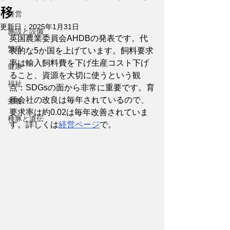
移
経営
更新日：
2025年1月31日
施設と設備
英国農業委員会AHDBの発表です。代
繁殖
表的な5か国を上げています。飼料要求
率は輸入飼料費を下げ生産コスト下げ
健康
ること、資源を大切に使うという観
福祉
点：SDGsの面から非常に重要です。育
種会社の改良は毎年されているので、
栄養
要求率は約0.02は毎年改善されていま
種豚と遺伝
す。詳しくは
経営ページ
で。