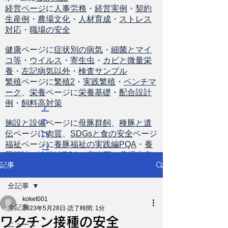
経営ページ
に
人事労務
・
経営実例
・
契約
生産例
・
農場文化
・
人材育成
・
ストレス
対応
・
職場の安全
健康
ページに
症状別の病気
・
細菌とマイ
コ等
・
ウイルス
・
寄生虫
・
カビと微量栄
養
・
左記病気以外
・
検査サンプル
繁殖
ページに
繁殖2
・
実践繁殖
・
ベンチマ
ーク
、
栄養
ページに
栄養基礎
・
配合設計
例
・
飼料高対策
ト
ッ
施設と設備
ページに
母豚群飼
、
種豚と遺
伝
ページに
肉質
、
SDGsと食の安全
ページ
プ
福祉
ページに
養豚福祉の実践編PQA
・
養
に
豚福祉の輸送編TQA
・
安楽死
・
農場査定
戻
記事
る
全記事
koket001
全記事
2023年5月28日
読了時間: 1分
ワクチン接種の安全
ニュース