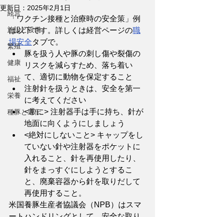
更新日：
2025年2月1日
経営
「ワクチン接種と治療時の安全策」例
施設と設備
は以下です。詳しくは経営ページの
職
場安全
タブで。
繁殖
豚を扱う人や豚の刺し傷や裂傷の
健康
リスクを減らすため、落ち着い
て、適切に動物を保定すること
福祉
注射針を扱うときは、安全を第一
栄養
に考えてください
<常に> 注射器手は手に持ち、針が
種豚と遺伝
地面に向くようにしましょう
<絶対にしないこと> キャップをし
ていない針や注射器をポケットに
入れること、針を再使用したり、
針をまっすぐにしようとするこ
と、廃棄容器から針を取りだして
再使用すること。
米国養豚生産者協議会（NPB）はスマ
ートハンドリングとして、安全な取り