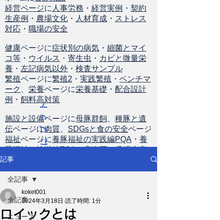
経営ページ
に
人事労務
・
経営実例
・
契約
生産例
・
農場文化
・
人材育成
・
ストレス
対応
・
職場の安全
健康
ページに
症状別の病気
・
細菌とマイ
コ等
・
ウイルス
・
寄生虫
・
カビと微量栄
養
・
左記病気以外
・
検査サンプル
繁殖
ページに
繁殖2
・
実践繁殖
・
ベンチマ
ーク
、
栄養
ページに
栄養基礎
・
配合設計
例
・
飼料高対策
ト
ッ
施設と設備
ページに
母豚群飼
、
種豚と遺
伝
ページに
肉質
、
SDGsと食の安全
ページ
プ
福祉
ページに
養豚福祉の実践編PQA
・
養
に
豚福祉の輸送編TQA
・
安楽死
・
農場査定
戻
記事
る
全記事
koket001
全記事
2024年3月18日
読了時間: 1分
ロイックとは
ニュース