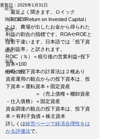
更新日：
2025年1月31日
経営
　最近よく聞きます。ロイック
施設と設備
（ROIC: Return on Invested Capital）
とは、農場が出したお金から得られた
繁殖
利益の割合の指標です。ROAやROEと
健康
は若干違います。日本語では「投下資
本利益率」と訳されます。
福祉
ROIC（％）＝税引後の営業利益÷投下
栄養
資本×100
分母の投下資本の計算法は２種あり
種豚と遺伝
資産運用の観点からの投下資本は、投
下資本＝運転資本＋固定資産
　　　　　　＝（売上債権＋棚卸資産
－仕入債務）＋固定資産
資金調達の観点の投下資本は、投下資
本 = 有利子負債＋株主資本
詳しくは
経営ページで経済合理性をは
かる評価法
で。