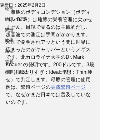
更新日：
2025年2月2日
経営
　雌豚のボディコンデション（ボディ
施設と設備
コン:BCS）は雌豚の栄養管理に欠かせ
ません。目視で見るのは主観的だし、
繁殖
超音波での測定は手間がかかります。
健康
米国で発明されアッという間に世界に
広まったのがキャリパーというノギス
福祉
です。北カロライナ大学のDr. Mark 
栄養
Knauer の発明です。200ドルです。3段
階（Fat:太りすぎ；Ideal:理想；Thin:痩
種豚と遺伝
せ）で判定します。母豚の管理に使用
例は、繁殖ページの
実践繁殖ページ
で。なぜかまだ日本では普及していな
いのです。