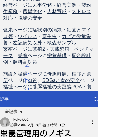
経営ページ
に
人事労務
・
経営実例
・
契約
生産例
・
農場文化
・
人材育成
・
ストレス
対応
・
職場の安全
健康
ページに
症状別の病気
・
細菌とマイ
コ等
・
ウイルス
・
寄生虫
・
カビと微量栄
養
・
左記病気以外
・
検査サンプル
繁殖
ページに
繁殖2
・
実践繁殖
・
ベンチマ
ーク
、
栄養
ページに
栄養基礎
・
配合設計
例
・
飼料高対策
ト
ッ
施設と設備
ページに
母豚群飼
、
種豚と遺
伝
ページに
肉質
、
SDGsと食の安全
ページ
プ
福祉
ページに
養豚福祉の実践編PQA
・
養
に
豚福祉の輸送編TQA
・
安楽死
・
農場査定
戻
記事
る
全記事
koket001
全記事
2023年12月18日
読了時間: 1分
栄養管理用のノギス
ニュース