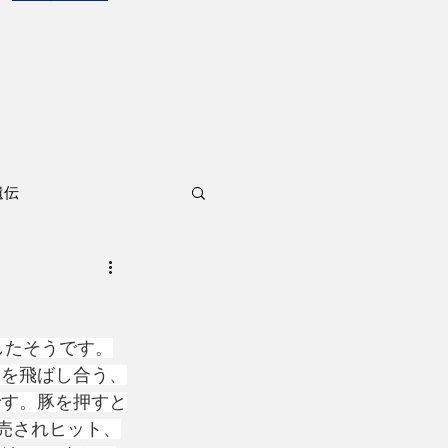
遺伝
したそうです。
根を飛ばし合う、
です。豚を押すと
発売されヒット、