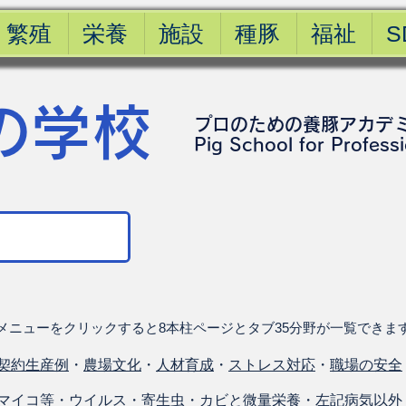
繁殖
栄養
施設
種豚
福祉
S
の学校
プロのための養豚アカデ
​Pig School for Profess
メニューをクリックすると8本柱ページとタブ35分野が一覧できま
契約生産例
・
農場文化
・
人材育成
・
ストレス対応
・
職場の安全
マイコ等
・
ウイルス
・
寄生虫
・
カビと微量栄養
・
左記病気以外