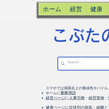
ホーム
経営
健康
​こぶた
スマホでは画面右上の黄緑色モバイル
ホームに
養豚用語
経営ページ
に
人事労務
・
経営実例
・
健康
ページに
症状別の病気
・
細菌と