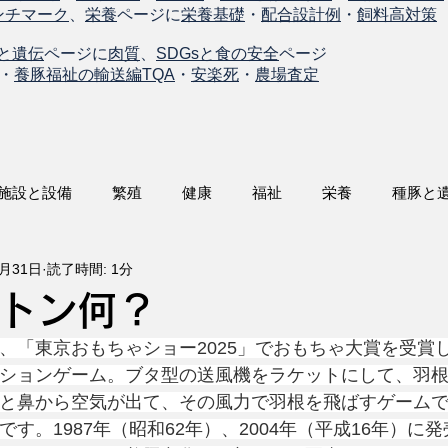
ンチマーク
、
栄養
ページに
栄養基礎
・
配合設計例
・
飼料高対策
と遺伝
ページに
肉質
、
SDGsと食の安全
ページ
・
養豚福祉の輸送編TQA
・
安楽死
・
農場査定
施設と設備
繁殖
健康
福祉
栄養
種豚と
8月31日
読了時間: 1分
トン何？
、「東京おもちゃショー2025」でおもちゃ大賞を受賞
ションゲーム。ブタ型の送風機をラケットにして、羽
と鼻から空気が出て、その風力で羽根を飛ばすゲーム
す。1987年（昭和62年）、2004年（平成16年）に