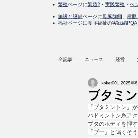
繁殖
ページに
繁殖2
・
実践繁殖
・
ベ
施設と設備
ページに
母豚群飼
、
種豚
福祉
ページに
養豚福祉の実践編PQA
全記事
ニュース
経営
koket001
2025年
ブタミン
「ブタミントン」が
バドミントン系アク
ブタのボディを押す
「ブー」と鳴くそうで