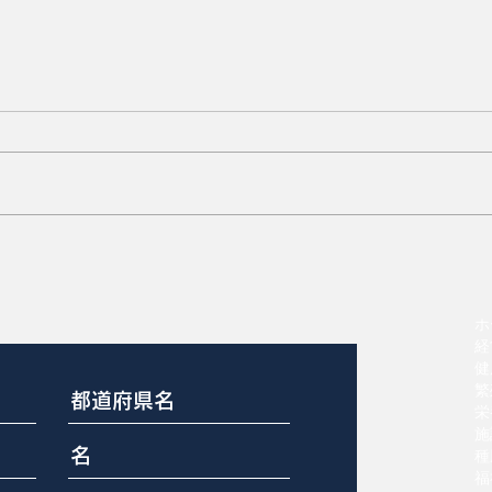
尾かじりスコア0から3
ホ
経
健
繁
栄
施
種
福