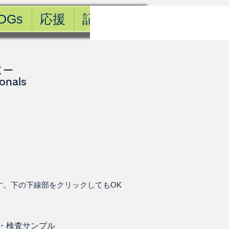
DGs
応援
記事一覧
ミー
ionals
す。下の下線部をクリックしてもOK
・
検査サンプル