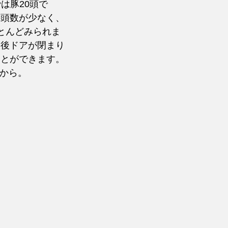
は豚20頭で
豚頭数が少なく、
とんどみられま
と後ドアが閉まり
ことができます。
Pから。