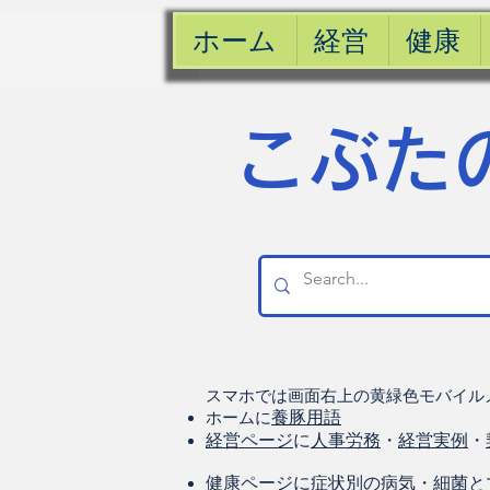
ホーム
経営
健康
​こぶた
スマホでは画面右上の黄緑色モバイル
ホームに
養豚用語
経営ページ
に
人事労務
・
経営実例
・
健康
ページに
症状別の病気
・
細菌と