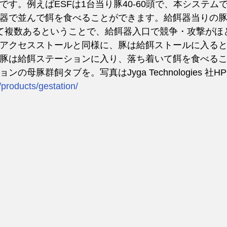
す。例えばESFは1台当り豚40-60頭で、本システムで
器で並んで餌を食べることができます。給餌器当りの
て複数あるということで、給餌器入口で競争・攻撃がほ
アクセスストールと同様に、豚は給餌ストールに入る
豚は給餌ステーションに入り、落ち着いて餌を食べる
の母豚群飼タブを。写真はJyga Technologies 社H
/products/gestation/