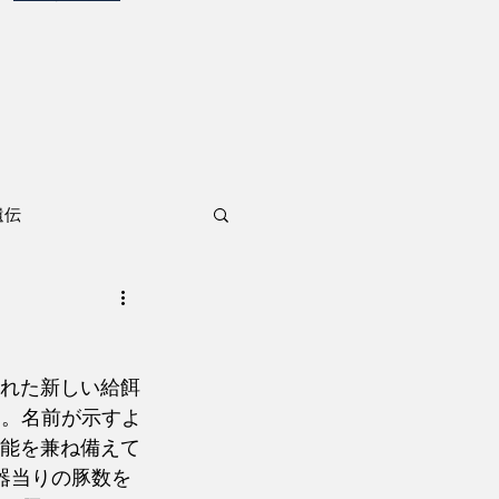
遺伝
された新しい給餌
す。名前が示すよ
機能を兼ね備えて
器当りの豚数を