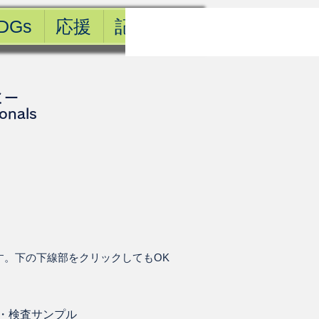
DGs
応援
記事一覧
ミー
ionals
す。下の下線部をクリックしてもOK
・
検査サンプル