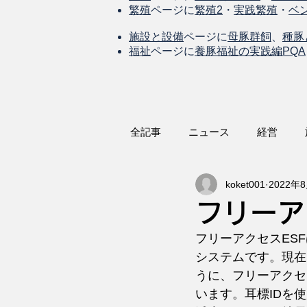
繁殖
ページに
繁殖2
・
実践繁殖
・
ベ
施設と設備
ページに
母豚群飼
、
種豚
福祉
ページに
養豚福祉の実践編PQA
全記事
ニュース
経営
koket001
2022年
フリーア
フリーアクセスES
システムです。現在
うに、フリーアクセ
います。耳標IDを