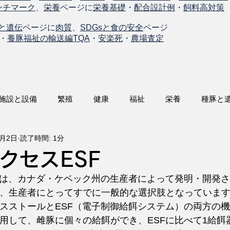
ンチマーク
、
栄養
ページに
栄養基礎
・
配合設計例
・
飼料高対策
と遺伝
ページに
肉質
、
SDGsと食の安全
ページ
・
養豚福祉の輸送編TQA
・
安楽死
・
農場査定
施設と設備
繁殖
健康
福祉
栄養
種豚と
8月2日
読了時間: 1分
クセスESF
Fは、カナダ・ケベック州の生産者によって発明・開発
、生産者にとってすでに一般的な選択肢となっていま
スストールとESF（電子制御給餌システム）の両方の
使用して、雌豚に個々の給餌ができ、ESFに比べて1給餌