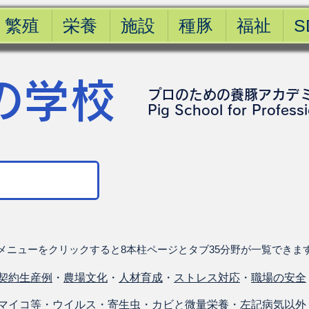
繁殖
栄養
施設
種豚
福祉
S
の学校
プロのための養豚アカデ
​Pig School for Profess
メニューをクリックすると8本柱ページとタブ35分野が一覧できま
契約生産例
・
農場文化
・
人材育成
・
ストレス対応
・
職場の安全
マイコ等
・
ウイルス
・
寄生虫
・
カビと微量栄養
・
左記病気以外