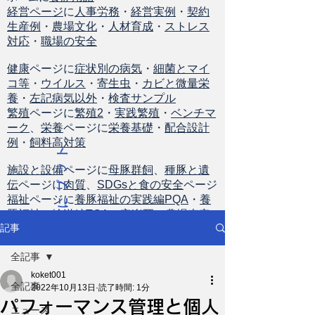
経営ページ
に
人事労務
・
経営実例
・
契約
生産例
・
農場文化
・
人材育成
・
ストレス
対応
・
職場の安全
健康
ページに
症状別の病気
・
細菌とマイ
コ等
・
ウイルス
・
寄生虫
・
カビと微量栄
養
・
左記病気以外
・
検査サンプル
繁殖
ページに
繁殖2
・
実践繁殖
・
ベンチマ
ーク
、
栄養
ページに
栄養基礎
・
配合設計
例
・
飼料高対策
ト
ッ
施設と設備
ページに
母豚群飼
、
種豚と遺
伝
ページに
肉質
、
SDGsと食の安全
ページ
プ
福祉
ページに
養豚福祉の実践編PQA
・
養
に
豚福祉の輸送編TQA
・
安楽死
・
農場査定
戻
記事
る
全記事
koket001
全記事
2022年10月13日
読了時間: 1分
パフォーマンス管理と個人
ニュース