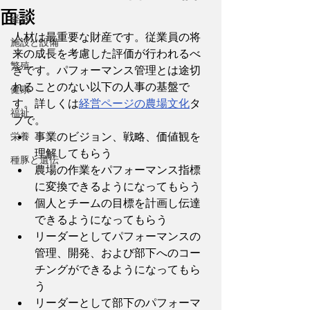
面談
経営
人材は最重要な財産です。従業員の将
施設と設備
来の成長を考慮した評価が行われるべ
繁殖
きです。パフォーマンス管理とは途切
れることのない以下の人事の基盤で
健康
す。詳しくは
経営ページの農場文化
タ
福祉
ブで。
栄養
事業のビジョン、戦略、価値観を
理解してもらう
種豚と遺伝
農場の作業をパフォーマンス指標
に変換できるようになってもらう
個人とチームの目標を計画し伝達
できるようになってもらう
リーダーとしてパフォーマンスの
管理、開発、および部下へのコー
チングができるようになってもら
う
リーダーとして部下のパフォーマ