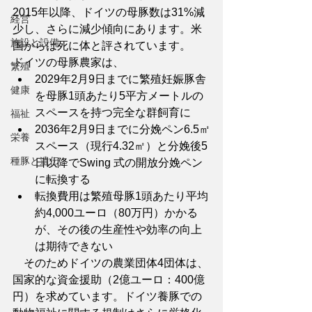
2015年以降、ドイツの母豚数は31%減
経営
少し、さらに減少傾向にあります。米
施設と設備
国からは死に体と評されています。
ドイツの母豚農家は、
繁殖
2029年2月9日までに繁殖妊娠豚舎
健康
を母豚1頭あたり5平方メートルの
スペースを持つ完全な群飼育に
福祉
2036年2月9日までに分娩ペン6.5㎡
栄養
スペース（現行4.32㎡）と分娩後5
種豚と遺伝
日以降でSwing 式の開放分娩ペン
に転換する
転換費用は繁殖母豚1頭あたり平均
約4,000ユーロ（80万円）かかる
が、その後の生産性や効率の向上
は期待できない
　そのためドイツの農業団体4団体は、
国家的な資金援助（2億ユーロ：400億
円）を求めています。ドイツ養豚での