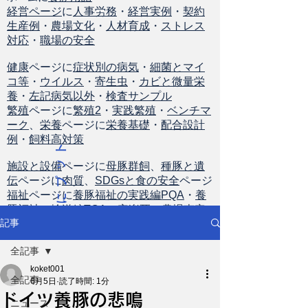
経営ページ
に
人事労務
・
経営実例
・
契約
生産例
・
農場文化
・
人材育成
・
ストレス
対応
・
職場の安全
健康
ページに
症状別の病気
・
細菌とマイ
コ等
・
ウイルス
・
寄生虫
・
カビと微量栄
養
・
左記病気以外
・
検査サンプル
繁殖
ページに
繁殖2
・
実践繁殖
・
ベンチマ
ーク
、
栄養
ページに
栄養基礎
・
配合設計
例
・
飼料高対策
ト
ッ
施設と設備
ページに
母豚群飼
、
種豚と遺
伝
ページに
肉質
、
SDGsと食の安全
ページ
プ
福祉
ページに
養豚福祉の実践編PQA
・
養
に
豚福祉の輸送編TQA
・
安楽死
・
農場査定
戻
記事
る
全記事
koket001
全記事
6月5日
読了時間: 1分
ドイツ養豚の悲鳴
ニュース