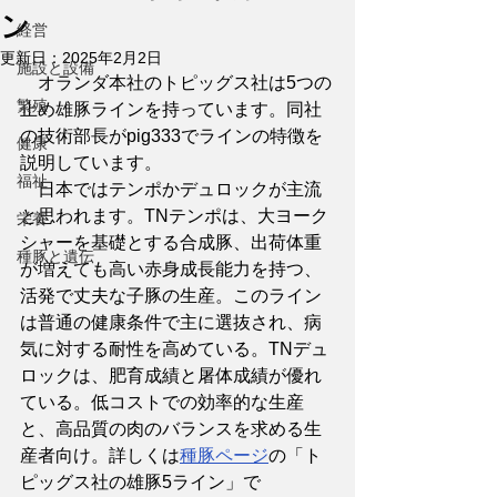
ン
経営
更新日：
2025年2月2日
施設と設備
　オランダ本社のトピッグス社は5つの
繁殖
止め雄豚ラインを持っています。同社
の技術部長がpig333でラインの特徴を
健康
説明しています。
福祉
　日本ではテンポかデュロックが主流
と思われます。TNテンポは、大ヨーク
栄養
シャーを基礎とする合成豚、出荷体重
種豚と遺伝
が増えても高い赤身成長能力を持つ、
活発で丈夫な子豚の生産。このライン
は普通の健康条件で主に選抜され、病
気に対する耐性を高めている。TNデュ
ロックは、肥育成績と屠体成績が優れ
ている。低コストでの効率的な生産
と、高品質の肉のバランスを求める生
産者向け。詳しくは
種豚ページ
の「ト
ピッグス社の雄豚5ライン」で