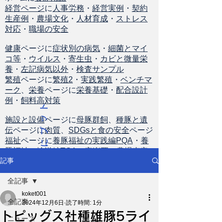
経営ページ
に
人事労務
・
経営実例
・
契約
生産例
・
農場文化
・
人材育成
・
ストレス
対応
・
職場の安全
健康
ページに
症状別の病気
・
細菌とマイ
コ等
・
ウイルス
・
寄生虫
・
カビと微量栄
養
・
左記病気以外
・
検査サンプル
繁殖
ページに
繁殖2
・
実践繁殖
・
ベンチマ
ーク
、
栄養
ページに
栄養基礎
・
配合設計
例
・
飼料高対策
ト
ッ
施設と設備
ページに
母豚群飼
、
種豚と遺
伝
ページに
肉質
、
SDGsと食の安全
ページ
プ
福祉
ページに
養豚福祉の実践編PQA
・
養
に
豚福祉の輸送編TQA
・
安楽死
・
農場査定
戻
記事
る
全記事
koket001
全記事
2024年12月6日
読了時間: 1分
トピッグス社種雄豚5ライ
ニュース