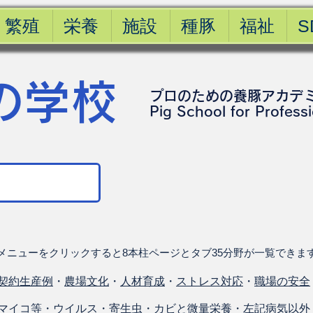
繁殖
栄養
施設
種豚
福祉
S
の学校
プロのための養豚アカデ
​Pig School for Profess
メニューをクリックすると8本柱ページとタブ35分野が一覧できま
契約生産例
・
農場文化
・
人材育成
・
ストレス対応
・
職場の安全
マイコ等
・
ウイルス
・
寄生虫
・
カビと微量栄養
・
左記病気以外