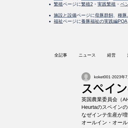
繁殖
ページに
繁殖2
・
実践繁殖
・
ベ
施設と設備
ページに
母豚群飼
、
種豚
福祉
ページに
養豚福祉の実践編PQA
全記事
ニュース
経営
koket001
2023年
スペイン
英国農業委員会（AH
Heurtaのスペイ
なぜインテ生産が増
オールイン・オール