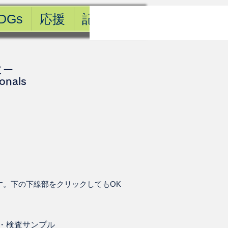
DGs
応援
記事一覧
ミー
ionals
す。下の下線部をクリックしてもOK
・
検査サンプル