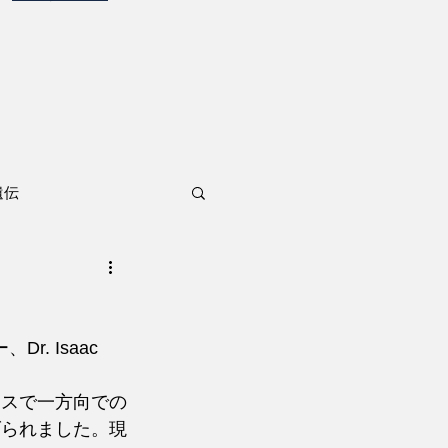
遺伝
 Isaac 
ースで一方向での
げられました。現