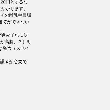
120円とするな
はかかります。
とその離乳舎農場
当てができない
。
代が高騰、３）町
な発言（スペイ
擁護者が必要で