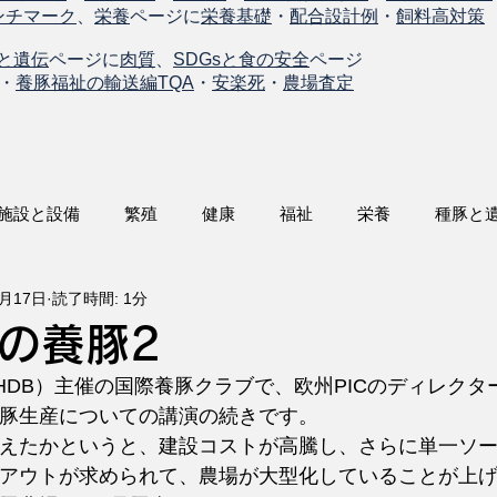
ンチマーク
、
栄養
ページに
栄養基礎
・
配合設計例
・
飼料高対策
と遺伝
ページに
肉質
、
SDGsと食の安全
ページ
・
養豚福祉の輸送編TQA
・
安楽死
・
農場査定
施設と設備
繁殖
健康
福祉
栄養
種豚と
7月17日
読了時間: 1分
の養豚2
DB）主催の国際養豚クラブで、欧州PICのディレクター、Dr.
ンの豚生産についての講演の続きです。
えたかというと、建設コストが高騰し、さらに単一ソ
アウトが求められて、農場が大型化していることが上