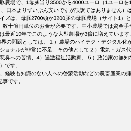
農場で、1母豚当り3500から4000ユーロ（1ユーロを
万円、日本よりずいぶん安いですが誤訳ではありません）
イズは、母豚2700頭か3200豚の母豚農場（サイト1）
、数十億円単位のお金が必要です。中小農場では資金手
は最近10年でこのような大型農場が3倍に増えています
ショナルが非常に不足。その他として２）電気・ガス
悪臭への苦情、4）過激福祉活動家、５）政治家の無知
）です。
、経験も知識のない人への啓蒙活動などの農畜産業の
記事です。