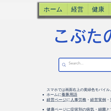
ホーム
経営
健康
​こぶた
スマホでは画面右上の黄緑色モバイル
ホームに
養豚用語
経営ページ
に
人事労務
・
経営実例
・
健康
ページに
症状別の病気
・
細菌と