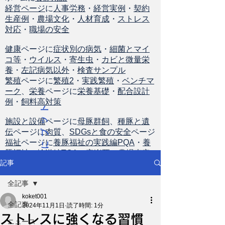
経営ページ
に
人事労務
・
経営実例
・
契約
生産例
・
農場文化
・
人材育成
・
ストレス
対応
・
職場の安全
健康
ページに
症状別の病気
・
細菌とマイ
コ等
・
ウイルス
・
寄生虫
・
カビと微量栄
養
・
左記病気以外
・
検査サンプル
繁殖
ページに
繁殖2
・
実践繁殖
・
ベンチマ
ーク
、
栄養
ページに
栄養基礎
・
配合設計
例
・
飼料高対策
ト
ッ
施設と設備
ページに
母豚群飼
、
種豚と遺
伝
ページに
肉質
、
SDGsと食の安全
ページ
プ
福祉
ページに
養豚福祉の実践編PQA
・
養
に
豚福祉の輸送編TQA
・
安楽死
・
農場査定
戻
記事
る
全記事
koket001
全記事
2024年11月1日
読了時間: 1分
ストレスに強くなる習慣
ニュース