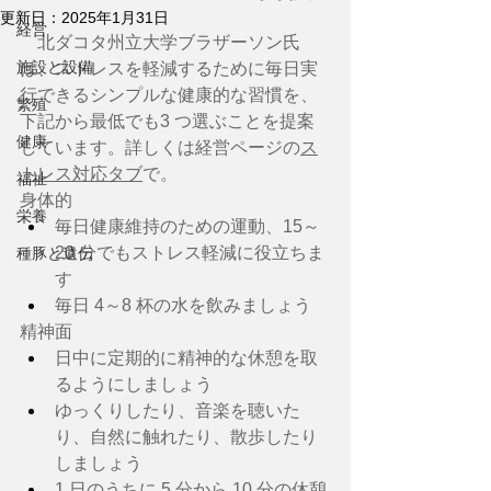
更新日：
2025年1月31日
経営
　北ダコタ州立大学ブラザーソン氏
施設と設備
は、ストレスを軽減するために毎日実
行できるシンプルな健康的な習慣を、
繁殖
下記から最低でも3 つ選ぶことを提案
健康
しています。詳しくは経営ページの
ス
トレス対応
タブ
で。
福祉
身体的
栄養
毎日健康維持のための運動、15～
20 分でもストレス軽減に役立ちま
種豚と遺伝
す
毎日 4～8 杯の水を飲みましょう
精神面
日中に定期的に精神的な休憩を取
るようにしましょう
ゆっくりしたり、音楽を聴いた
り、自然に触れたり、散歩したり
しましょう
1 日のうちに 5 分から 10 分の休憩