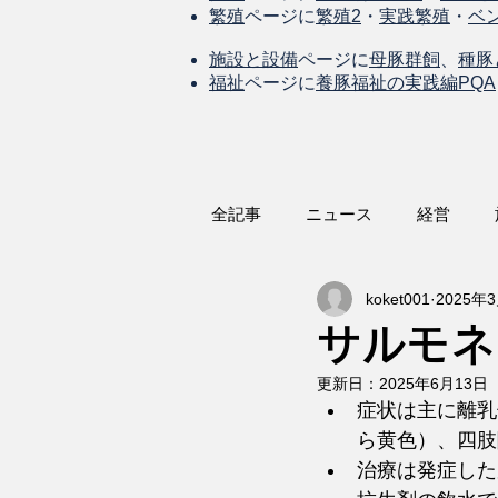
繁殖
ページに
繁殖2
・
実践繁殖
・
ベ
施設と設備
ページに
母豚群飼
、
種豚
福祉
ページに
養豚福祉の実践編PQA
全記事
ニュース
経営
koket001
2025年
サルモネ
更新日：
2025年6月13日
症状は主に離乳
ら黄色）、四肢
治療は発症した