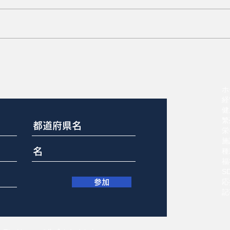
意
膣脱と直腸脱の修復70%成
功
ホ
経
健
繁
栄
施
種
福
S
応
参加
記