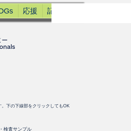
DGs
応援
記事一覧
ミー
ionals
す。下の下線部をクリックしてもOK
・
検査サンプル