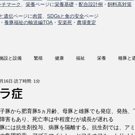
ンチマーク
、
栄養
ページに
栄養基礎
・
配合設計例
・
飼料高対策
と遺伝
ページに
肉質
、
SDGsと食の安全
ページ
・
養豚福祉の輸送編TQA
・
安楽死
・
農場査定
施設と設備
繁殖
健康
福祉
栄養
種豚と
3月16日
読了時間: 1分
ラ症
子豚から肥育豚5ヵ月齢、母豚と雄豚でも発症、発熱、
障害もあり、死亡率は中程度だが成長が遅れる
豚には抗生剤投与、病豚を隔離する。抗生剤では、ア