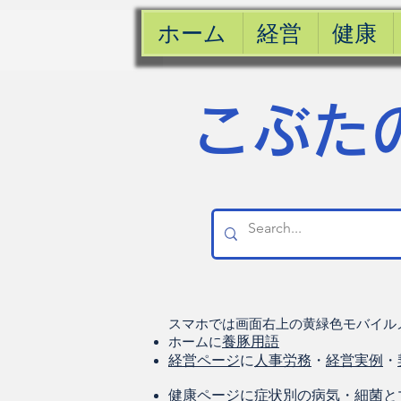
ホーム
経営
健康
​こぶた
スマホでは画面右上の黄緑色モバイル
ホームに
養豚用語
経営ページ
に
人事労務
・
経営実例
・
健康
ページに
症状別の病気
・
細菌と