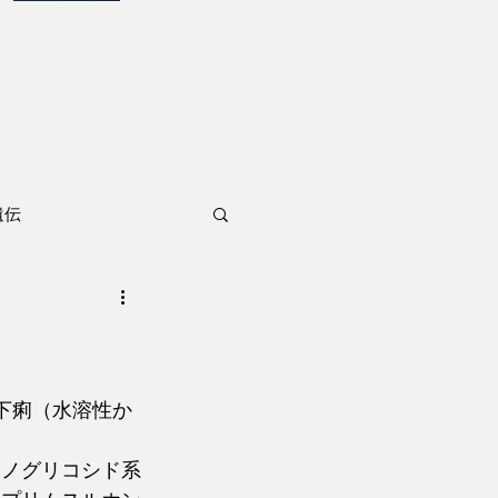
遺伝
下痢（水溶性か
ミノグリコシド系