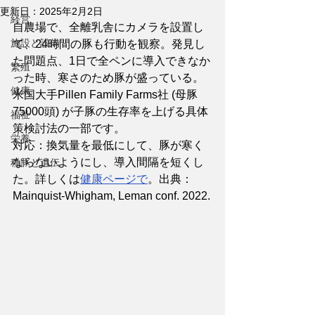
更新日：
2025年2月2日
経営
自農場で、全離乳舎にカメラを設置し
施設と設備
て、24時間の豚も行動を観察。発見し
た問題点、1日で全ペンに導入できなか
繁殖
った時、寒さのため豚が盛っている。
健康
米国大手Pillen Family Farms社 (母豚
75000頭) が子豚の生存率を上げる具体
福祉
策検討法の一部です。
栄養
対応：換気量を最低にして、豚が寒く
ならないようにし、導入間隔を短くし
種豚と遺伝
た。詳しくは
健康ページで
。出典：
Mainquist-Whigham, Leman conf. 2022.