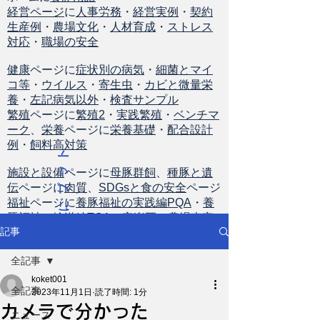
経営ページ
に
人事労務
・
経営実例
・
契約
生産例
・
農場文化
・
人材育成
・
ストレス
対応
・
職場の安全
健康
ページに
症状別の病気
・
細菌とマイ
コ等
・
ウイルス
・
寄生虫
・
カビと微量栄
養
・
左記病気以外
・
検査サンプル
繁殖
ページに
繁殖2
・
実践繁殖
・
ベンチマ
ーク
、
栄養
ページに
栄養基礎
・
配合設計
例
・
飼料高対策
ト
ッ
施設と設備
ページに
母豚群飼
、
種豚と遺
伝
ページに
肉質
、
SDGsと食の安全
ページ
プ
福祉
ページに
養豚福祉の実践編PQA
・
養
に
豚福祉の輸送編TQA
・
安楽死
・
農場査定
戻
記事
る
全記事
koket001
全記事
2023年11月1日
読了時間: 1分
カメラで分かった
ニュース