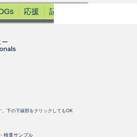
DGs
応援
記事一覧
ミー
ionals
す。下の下線部をクリックしてもOK
・
検査サンプル