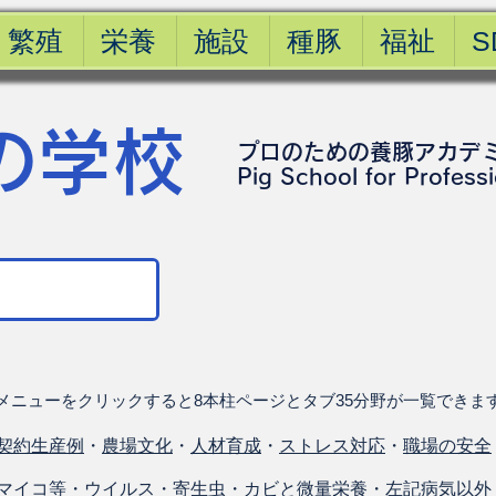
繁殖
栄養
施設
種豚
福祉
S
の学校
プロのための養豚アカデ
​Pig School for Profess
メニューをクリックすると8本柱ページとタブ35分野が一覧できま
契約生産例
・
農場文化
・
人材育成
・
ストレス対応
・
職場の安全
マイコ等
・
ウイルス
・
寄生虫
・
カビと微量栄養
・
左記病気以外