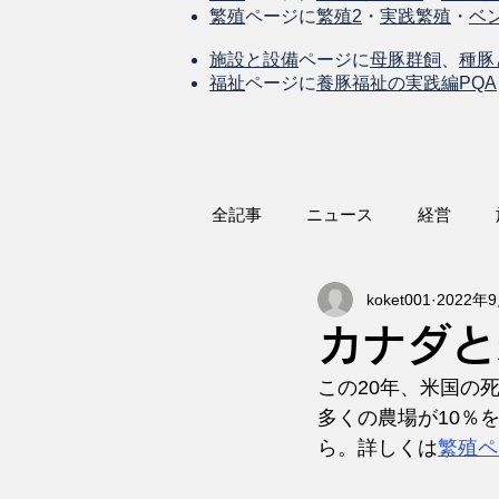
繁殖
ページに
繁殖2
・
実践繁殖
・
ベ
施設と設備
ページに
母豚群飼
、
種豚
福祉
ページに
養豚福祉の実践編PQA
全記事
ニュース
経営
koket001
2022年
カナダと
この20年、米国の
多くの農場が10％
ら。詳しくは
繁殖ペ