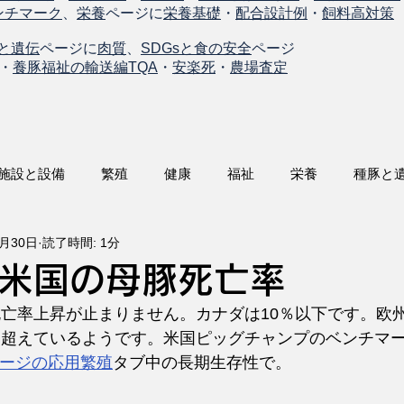
ンチマーク
、
栄養
ページに
栄養基礎
・
配合設計例
・
飼料高対策
と遺伝
ページに
肉質
、
SDGsと食の安全
ページ
・
養豚福祉の輸送編TQA
・
安楽死
・
農場査定
施設と設備
繁殖
健康
福祉
栄養
種豚と
9月30日
読了時間: 1分
米国の母豚死亡率
死亡率上昇が止まりません。カナダは10％以下です。欧
を超えているようです。米国ピッグチャンプのベンチマ
ージの応用繁殖
タブ中の長期生存性で。