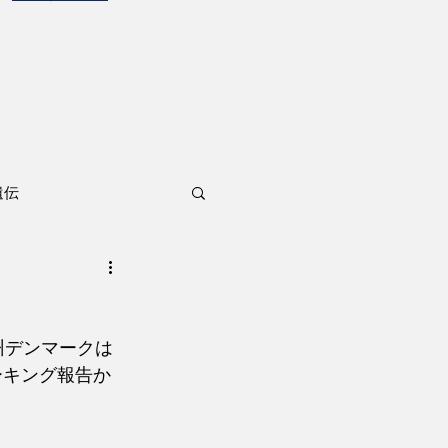
遺伝
州デンマークは
ーキング報告か