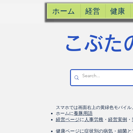
ホーム
経営
健康
​こぶた
スマホでは画面右上の黄緑色モバイル
ホームに
養豚用語
経営ページ
に
人事労務
・
経営実例
・
健康
ページに
症状別の病気
・
細菌と