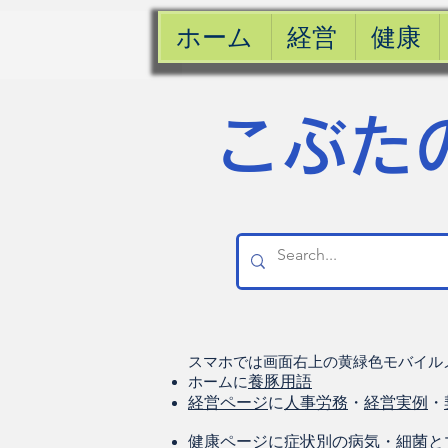
ホーム
経営
健康
​こぶた
スマホでは画面右上の黄緑色モバイル
ホームに
養豚用語
経営ページ
に
人事労務
・
経営実例
・
健康
ページに
症状別の病気
・
細菌と