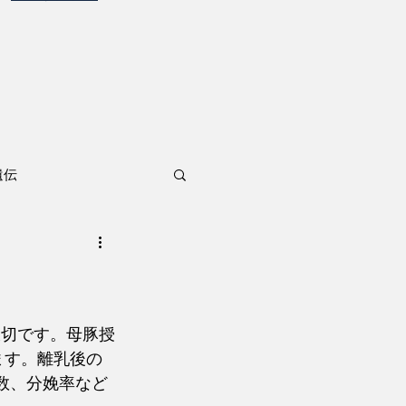
遺伝
大切です。母豚授
ます。離乳後の
数、分娩率など