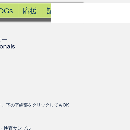
DGs
応援
記事一覧
ミー
ionals
す。下の下線部をクリックしてもOK
・
検査サンプル