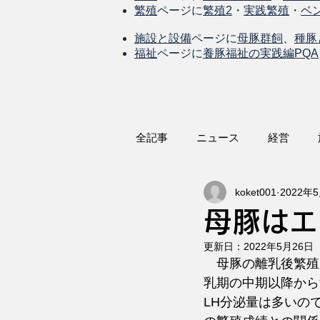
繁殖
ページに
繁殖2
・
実践繁殖
・
ベ
施設と設備
ページに
母豚群飼
、
種豚
福祉
ページに
養豚福祉の実践編PQA
全記事
ニュース
経営
koket001
2022年
母豚はエ
更新日：
2022年5月26日
　母豚の離乳後繁殖
乳期の中期以降から
LH分泌量は多いの