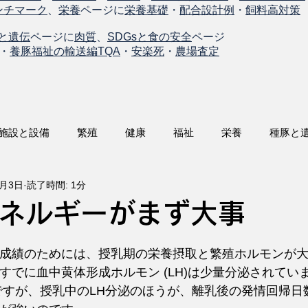
ンチマーク
、
栄養
ページに
栄養基礎
・
配合設計例
・
飼料高対策
と遺伝
ページに
肉質
、
SDGsと食の安全
ページ
・
養豚福祉の輸送編TQA
・
安楽死
・
農場査定
施設と設備
繁殖
健康
福祉
栄養
種豚と
5月3日
読了時間: 1分
ネルギーがまず大事
成績のためには、授乳期の栄養摂取と繁殖ホルモンが
すでに血中黄体形成ホルモン (LH)は少量分泌されてい
ですが、授乳中のLH分泌のほうが、離乳後の発情回帰日