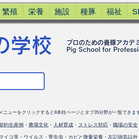
繁殖
栄養
施設
種豚
福祉
S
の学校
プロのための養豚アカデ
​Pig School for Profess
メニューをクリックすると8本柱ページとタブ35分野が一覧できま
契約生産例
・
農場文化
・
人材育成
・
ストレス対応
・
職場の安全
マイコ等
・
ウイルス
・
寄生虫
・
カビと微量栄養
・
左記病気以外