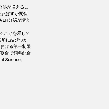
 分泌が増えるこ
を及ぼすか関係
もLH分泌が増え
いることを示して
増加に結びつか
における第一制限
の割合で飼料配合
Science, 